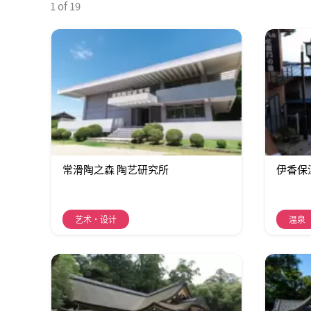
1 of 19
常滑陶之森 陶艺研究所
伊香保
艺术・设计
温泉