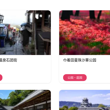
温泉石团街
巾着田曼珠沙華公园
公园・庭园