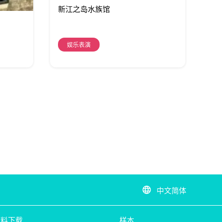
新江之岛水族馆
娱乐表演
中文简体
language
资料下载
样本