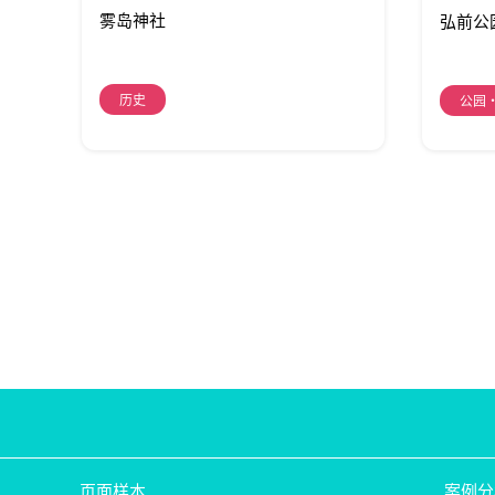
雾岛神社
弘前公
历史
公园
页面样本
案例分