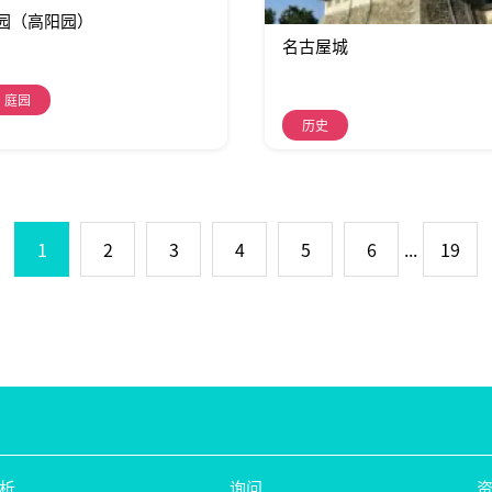
园（高阳园）
名古屋城
・庭园
历史
1
2
3
4
5
6
...
19
析
询问