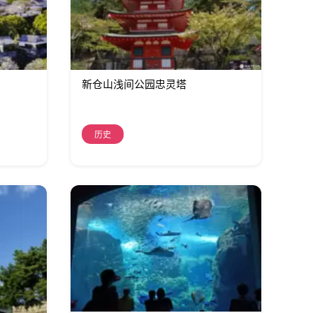
新仓山浅间公园忠灵塔
历史