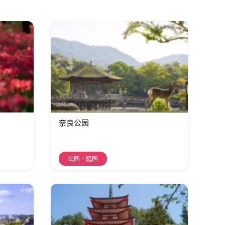
奈良公园
公园・庭园