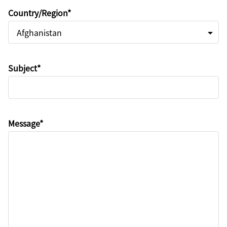
Country/Region*
arrow_drop_down
Subject*
Message*