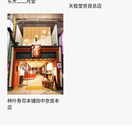
东大二二月堂
天极堂奈良总店
柿叶寿司本铺田中奈良本
店