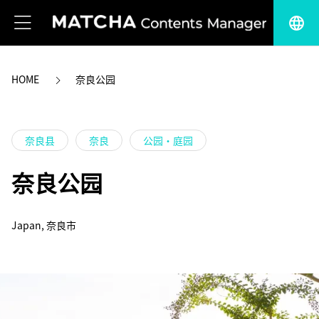
language
HOME
奈良公园
奈良县
奈良
公园・庭园
奈良公园
Japan, 奈良市