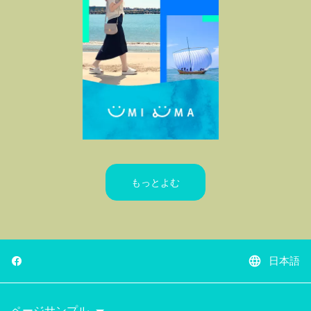
もっとよむ
language
日本語
ページサンプル