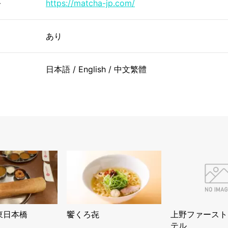
ト
https://matcha-jp.com/
あり
日本語 / English / 中文繁體
東日本橋
饗くろ㐂
上野ファースト
テル